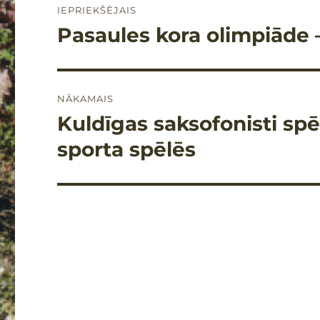
IEPRIEKŠĒJAIS
izvēlne
Pasaules kora olimpiāde – 
Iepriekšējais
raksts:
NĀKAMAIS
Kuldīgas saksofonisti spē
Nākamais
raksts:
sporta spēlēs