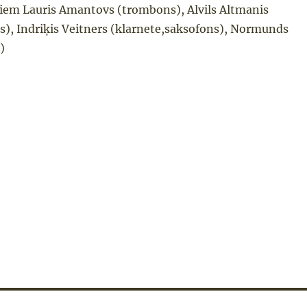
kiem Lauris Amantovs (trombons), Alvils Altmanis
s), Indriķis Veitners (klarnete,saksofons), Normunds
)