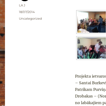
Autors
LA J
Publicēts
18/07/2014
Kategorijas
Uncategorized
Projekta ietvar
– Santai Burkevi
Patrikam Purviņa
Drobakas – (Norv
no labākajiem p