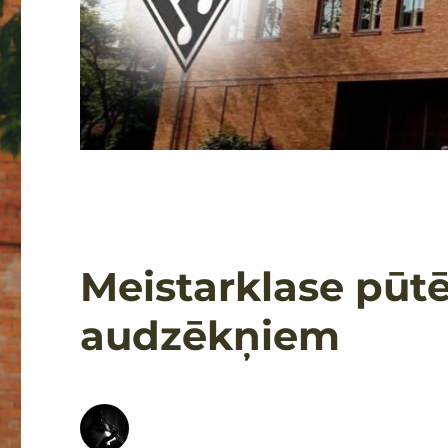
Meistarklase pūt
audzēkņiem