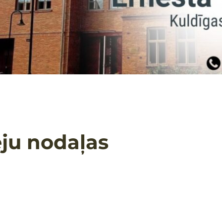
ēju nodaļas
SKATĪT SLAIDŠOVU