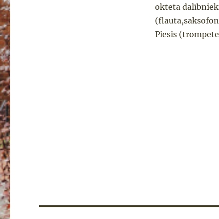
okteta dalībnie
(flauta,saksofon
Piesis (trompete
Ziņu