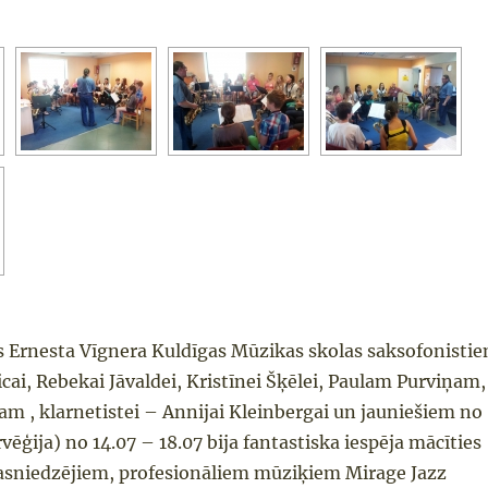
os Ernesta Vīgnera Kuldīgas Mūzikas skolas saksofonisti
cai, Rebekai Jāvaldei, Kristīnei Šķēlei, Paulam Purviņam,
m , klarnetistei – Annijai Kleinbergai un jauniešiem no
ēģija) no 14.07 – 18.07 bija fantastiska iespēja mācīties
asniedzējiem, profesionāliem mūziķiem Mirage Jazz