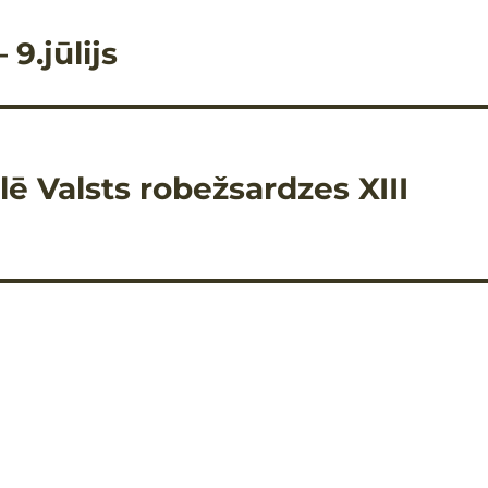
9.jūlijs
lē Valsts robežsardzes XIII