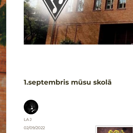
1.septembris mūsu skolā
Autors
LA J
Publicēts
02/09/2022