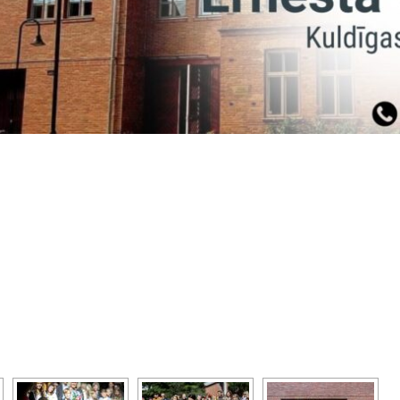
SKATĪT SLAIDŠOVU