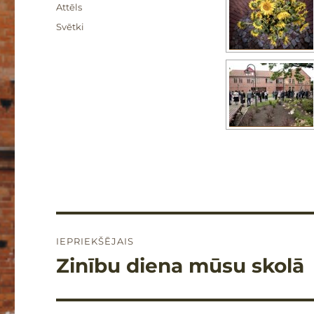
Formāts
Attēls
Kategorijas
Svētki
Ziņu
IEPRIEKŠĒJAIS
izvēlne
Zinību diena mūsu skolā
Iepriekšējais
raksts: