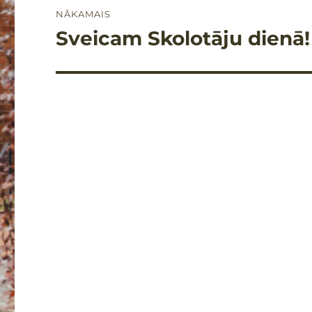
NĀKAMAIS
Sveicam Skolotāju dienā!
Nākamais
raksts: