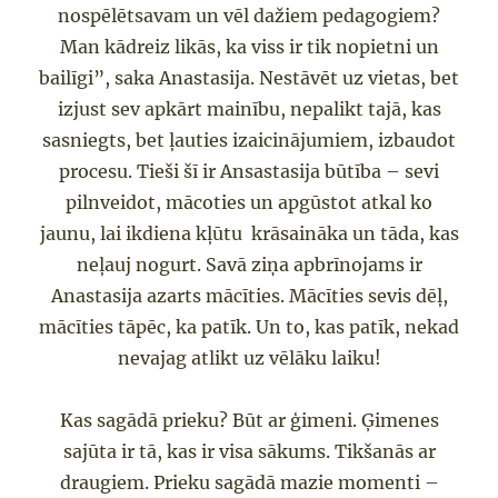
nospēlēt
savam un vēl dažiem pedagogiem?
M
an kādreiz likās,
ka viss ir tik nopietni un
bailīgi”, saka Anastasija.
Nestāvēt uz vietas, bet
izjust sev apkārt mainību, nepalikt tajā, kas
sasniegts, bet ļauties izaicin
ājumiem,
izbaudot
procesu. Tieši šī ir Ansastasija būtība –
sevi
pilnveidot, mācot
ies un apgūstot atkal ko
jaunu, lai ikdiena kļūtu krāsaināka un tāda, kas
neļauj nogurt.
Savā ziņa apbrīnojams ir
Anastasija azarts mācīties
.
Mācīties
sevis dē
ļ,
mācīties tāpēc
,
ka patīk.
Un to, kas patīk, nekad
nevajag atlikt uz vēlāku laiku!
Kas sagādā prieku?
Būt ar ģimeni. Ģimenes
sajūt
a
ir tā
, kas ir visa sākums. Tikšanās ar
draugiem. Prieku sagādā mazie momenti –