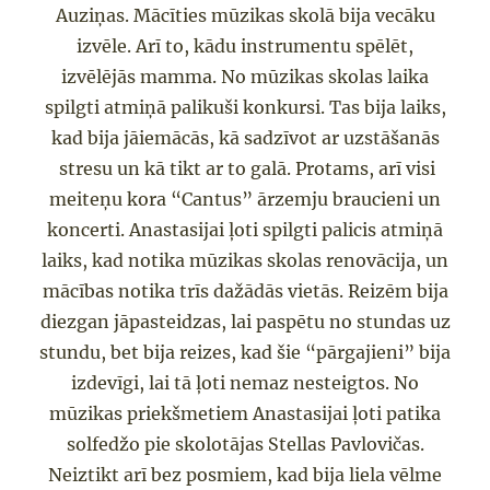
Auziņas
.
Mācīties mūzikas skolā bija vecāku
izvēle
. Arī to, kādu
instrumentu
spēlēt,
izvēl
ē
jās mamma. No mūz
ikas skolas laika
spilgti atmiņā
palikuši konkursi. Tas bija laiks,
kad bija jāiemācās, kā sadzīvot ar uzstāšanās
stresu un kā tikt ar to galā. Protams,
arī
visi
meiteņu kora “
Cantus
” ārzemj
u
braucieni un
koncerti. Anastasijai ļot
i spilgti palicis atmiņā
laiks,
kad notika mūzikas skolas renovācija
,
un
mācības notika trīs dažādās vietās. Reizēm
bija
diezgan jāpasteidzas, lai paspētu no stundas uz
stundu, bet bija reizes, kad šie “pārgajieni” bija
izdevīgi, lai tā ļoti nemaz nesteigtos. No
mūzikas priekšmetiem Anastasijai
ļoti patika
solfedžo pie skolotā
jas Stellas Pavlovičas.
Neiztikt arī bez posmiem, kad bija liela vēlme