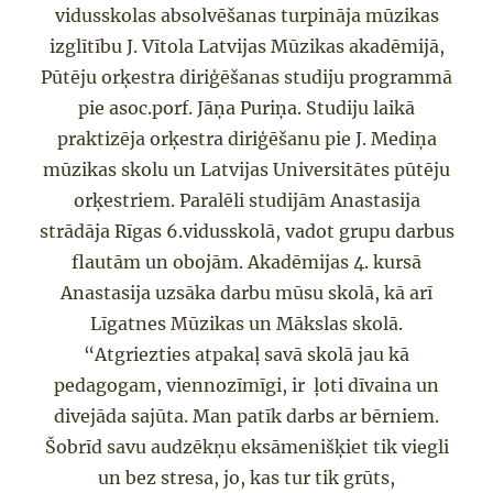
vidusskolas absolvēšanas turpināja
mūzikas
izglītību
J.
Vītola Latvijas Mūzikas akadēmijā
,
Pūtēju orķestra diriģ
ēšanas studiju programmā
pie asoc.porf.
Jāņa Puriņa.
Studiju laikā
praktizēja orķestra diriģēšanu p
ie J.
Mediņa
mūzikas skolu
un
Latvijas Universitātes pūtēju
orķestriem. Paralēli studijām Anastasija
strā
dāja Rīgas 6.vidusskolā, vadot grupu darbus
flautām un obojām.
Akadēmijas 4.
kursā
Anastasija uzsāka darbu mūsu skolā, kā arī
Līgatnes Mūzikas un Mākslas skolā.
“
Atgriezties atpakaļ savā skolā jau kā
pedagogam, viennozīmīgi
,
ir ļo
ti dīvaina un
divejāda sajūta.
Man p
atīk darbs ar bērniem.
Šobrīd savu
audzēkņu eksāme
ni
šķiet
tik viegli
un bez stresa, jo,
kas tur tik grūts,