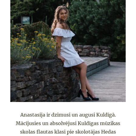
Anastasija
ir dzimusi un augusi Kuldīgā.
Mācījusies un absolvējusi
Kuldīgas
mūzikas
sko
l
as flautas klasi
pie skolotājas Hedas