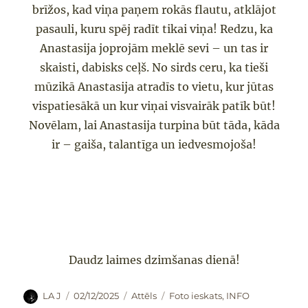
brīžos, kad viņa paņem rokās flautu, atklājot
pasauli, kuru spēj radīt tikai viņa! Redzu, ka
Anastasija joprojām meklē sevi – un tas ir
skaisti, dabisks ceļš. No sirds ceru, ka tieši
mūzikā Anastasija atradīs to vietu, kur jūtas
vispatiesākā un
kur
viņai
visvairāk patīk
būt
!
Novēla
m, lai Anastasija turpina būt tā
da, kāda
ir – gaiša, talantīga un iedvesmojoša
!
Daudz laimes dzimšanas dienā!
Autors
Publicēts
Formāts
Kategorijas
LA J
02/12/2025
Attēls
Foto ieskats
,
INFO