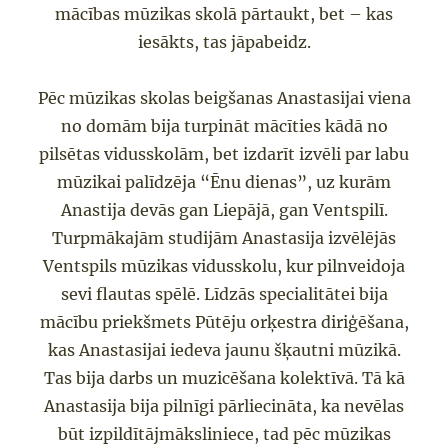
mācības mūzikas skolā pārtaukt, bet
–
kas
iesākts, tas jāpabeidz.
Pēc mū
zikas skolas beigšanas Anastasija
i
viena
no domām bija turpināt mācīties kādā no
pilsētas vidusskolām, bet
izdarīt
izvēli par labu
mūzikai palīdzēja
“Ēnu dienas”, uz kur
ām
Anastija
devās gan Liepāj
ā
,
ga
n Ventspilī.
Turpmāk
ajām
studijām Anastasija izvēl
ē
jās
Ventspils mūzikas vidusskolu, kur pilnveidoja
sevi flautas spēlē. Līdzās specialitātei bija
mācību priekšmets
P
ū
tēju orķestra diriģēšana
,
kas Anastasijai iedeva jaunu šķautni mūzikā.
Tas bija darbs un muzicēšana kolektīvā.
T
ā
kā
Anastasija bija
piln
īgi pārl
iecināta, ka nevēlas
būt izpildītājmāksliniece, tad
pēc mūzikas