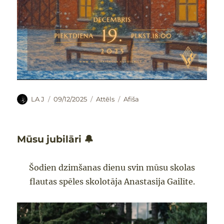
Autors
Publicēts
Formāts
Kategorijas
LA J
09/12/2025
Attēls
Afiša
Mūsu jubilāri 🔔
Šodien dzimšanas dienu svin mūsu skolas
flautas spēles skolotāja Anastasija Gailīte.