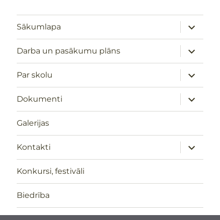
izvērst
Sākumlapa
apakšizv
izvērst
Darba un pasākumu plāns
apakšizv
izvērst
Par skolu
apakšizv
izvērst
Dokumenti
apakšizv
Galerijas
izvērst
Kontakti
apakšizv
Konkursi, festivāli
Biedrība