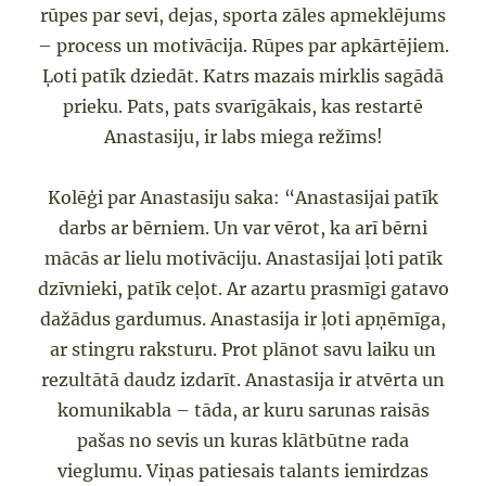
rūpes
par sevi, dejas,
sporta zāles apmeklējums
– proces
s un motivācija
. Rūpes par apkārtējiem.
Ļoti patīk dziedāt. Katrs mazais mirklis sagādā
prieku.
Pats, pats svarīgākais, kas restartē
Anastasiju
,
ir labs miega režīms!
Kolēģi par Anastasiju
saka:
“Anastasijai patīk
darbs ar bērniem. Un var vērot, ka arī bērni
mācās ar lielu motivāciju. Anastasijai ļoti patīk
dzīvnieki, patīk ceļot.
Ar azartu
prasmīgi gatavo
daž
ādus gardumus. Anastasija ir ļoti apņēmīga,
ar stingru raksturu. Pro
t plānot savu laiku un
rezultātā
daudz izdarīt. Anastasija ir atvērta un
komunika
bla – tāda, ar kuru sarunas raisās
pa
šas no sevis un kuras klātbūtne
rada
vieglumu. Viņas patiesai
s
talants iemirdzas