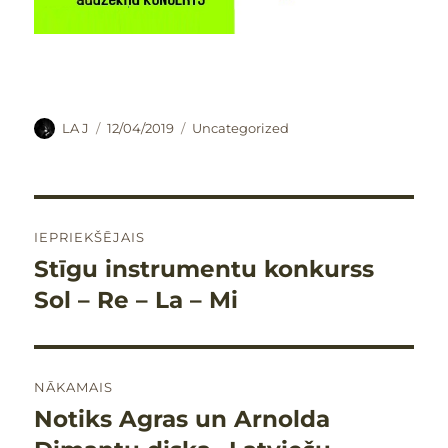
Autors
Publicēts
Kategorijas
LA J
12/04/2019
Uncategorized
Ziņu
IEPRIEKŠĒJAIS
izvēlne
Stīgu instrumentu konkurss
Iepriekšējais
raksts:
Sol – Re – La – Mi
NĀKAMAIS
Notiks Agras un Arnolda
Nākamais
raksts: