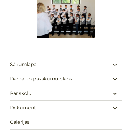
izvērst
Sākumlapa
apakšizv
izvērst
Darba un pasākumu plāns
apakšizv
izvērst
Par skolu
apakšizv
izvērst
Dokumenti
apakšizv
Galerijas