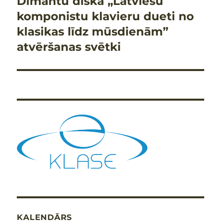
Dimantu diska „Latviešu
komponistu klavieru dueti no
klasikas līdz mūsdienām”
atvēršanas svētki
KALENDĀRS