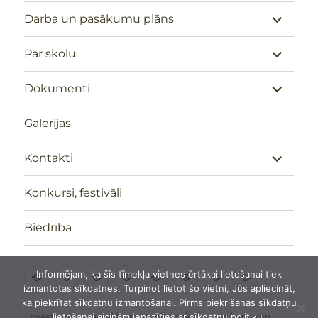
izvērst
Darba un pasākumu plāns
apakšizv
izvērst
Par skolu
apakšizv
izvērst
Dokumenti
apakšizv
Galerijas
izvērst
Kontakti
apakšizv
Konkursi, festivāli
Biedrība
Sākumlapa
Darba
Par
Dokumenti
Galerijas
Kontakti
Konkursi,
Biedrība
Informējam, ka šīs tīmekļa vietnes ērtākai lietošanai tiek
izmantotas sīkdatnes. Turpinot lietot šo vietni, Jūs apliecināt,
un
skolu
festivāli
ka piekrītat sīkdatņu izmantošanai. Pirms piekrišanas sīkdatņu
pasākumu
lietošanai aicinām iepazīties ar sīkdatņu politiku.
Ernesta Vīgnera Kuldīgas Mūzikas skola
Ar lepnumu