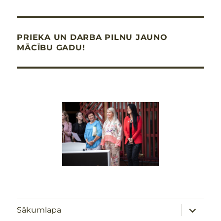
PRIEKA UN DARBA PILNU JAUNO
MĀCĪBU GADU!
izvērst
Sākumlapa
apakšizv