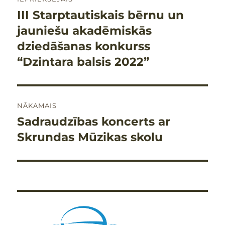
izvēlne
III Starptautiskais bērnu un
Iepriekšējais
raksts:
jauniešu akadēmiskās
dziedāšanas konkurss
“Dzintara balsis 2022”
NĀKAMAIS
Sadraudzības koncerts ar
Nākamais
raksts:
Skrundas Mūzikas skolu