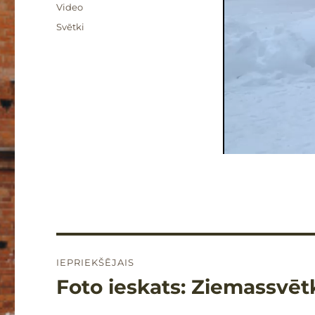
Formāts
Video
Kategorijas
Svētki
Ziņu
IEPRIEKŠĒJAIS
izvēlne
Foto ieskats: Ziemassvēt
Iepriekšējais
raksts: