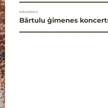
NĀKAMAIS
Bārtulu ģimenes koncerts 
Nākamais
raksts: