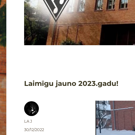
Laimīgu jauno 2023.gadu!
Autors
LA J
Publicēts
30/12/2022