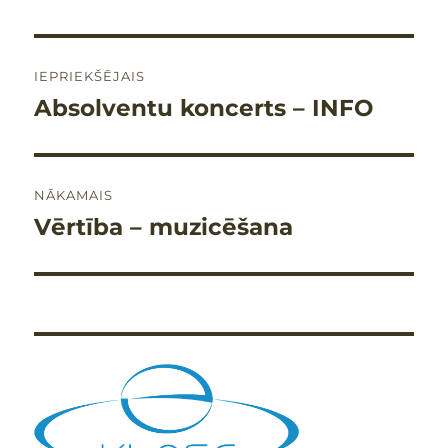
Ziņu
IEPRIEKŠĒJAIS
izvēlne
Absolventu koncerts – INFO
Iepriekšējais
raksts:
NĀKAMAIS
Vērtība – muzicēšana
Nākamais
raksts: