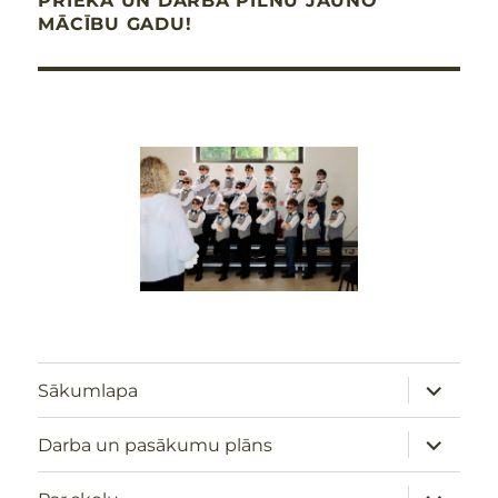
PRIEKA UN DARBA PILNU JAUNO
MĀCĪBU GADU!
izvērst
Sākumlapa
apakšizv
izvērst
Darba un pasākumu plāns
apakšizv
izvērst