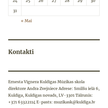
24
25
26
27
28
29
30
31
« Mai
Kontakti
Ernesta Vīgnera Kuldīgas Mūzikas skola
direktore Andra Zvejniece Adrese: Smilšu ielā 6,
Kuldīga, Kuldīgas novads, LV-3301 Tālrunis:
+371 63322114 E-pasts: muzikask@kuldiga.lv