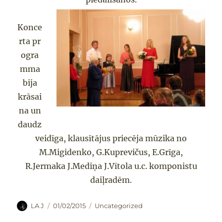
Konce
rta pr
ogra
mma
bija
krāsai
na un
daudz
veidīga, klausītājus priecēja mūzika no
M.Migidenko, G.Kuprevičus, E.Grīga,
R.Jermaka J.Mediņa J.Vītola u.c. komponistu
daiļradēm.
Autors
Publicēts
Kategorijas
LA J
01/02/2015
Uncategorized