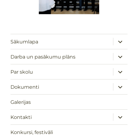
izvērst
Sākumlapa
apakšizv
izvērst
Darba un pasākumu plāns
apakšizv
izvērst
Par skolu
apakšizv
izvērst
Dokumenti
apakšizv
Galerijas
izvērst
Kontakti
apakšizv
Konkursi, festivāli