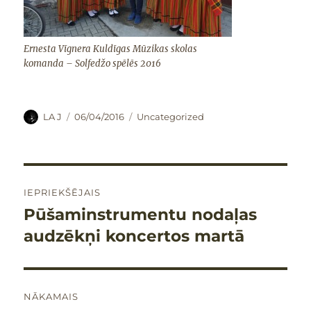
Ernesta Vīgnera Kuldīgas Mūzikas skolas
komanda – Solfedžo spēlēs 2016
Autors
Publicēts
Kategorijas
LA J
06/04/2016
Uncategorized
Ziņu
IEPRIEKŠĒJAIS
izvēlne
Pūšaminstrumentu nodaļas
Iepriekšējais
raksts:
audzēkņi koncertos martā
NĀKAMAIS