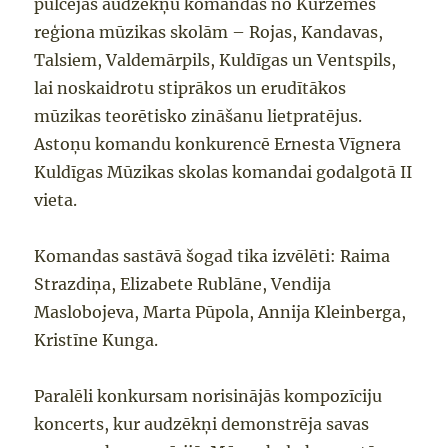
pulcējās audzēkņu komandas no Kurzemes
reģiona mūzikas skolām – Rojas, Kandavas,
Talsiem, Valdemārpils, Kuldīgas un Ventspils,
lai noskaidrotu stiprākos un erudītākos
mūzikas teorētisko zināšanu lietpratējus.
Astoņu komandu konkurencē Ernesta Vīgnera
Kuldīgas Mūzikas skolas komandai godalgotā II
vieta.
Komandas sastāvā šogad tika izvēlēti: Raima
Strazdiņa, Elizabete Rublāne, Vendija
Maslobojeva, Marta Pūpola, Annija Kleinberga,
Kristīne Kunga.
Paralēli konkursam norisinājās kompozīciju
koncerts, kur audzēkņi demonstrēja savas