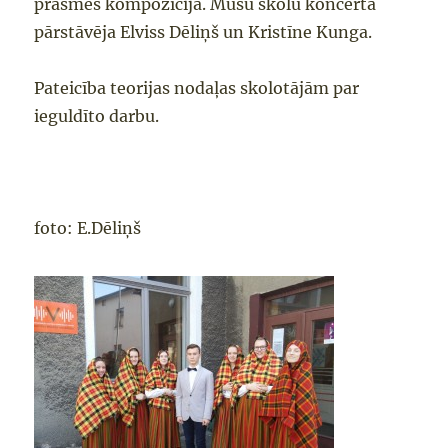
prasmes kompozīcijā. Mūsu skolu koncertā
pārstāvēja Elviss Dēliņš un Kristīne Kunga.
Pateicība teorijas nodaļas skolotājām par
ieguldīto darbu.
foto: E.Dēliņš