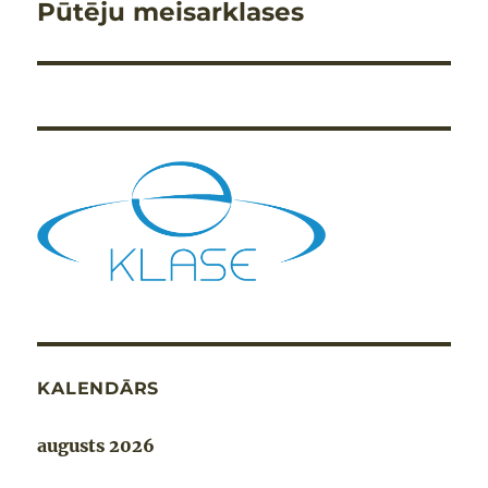
Pūtēju meisarklases
Nākamais
raksts:
KALENDĀRS
augusts 2026