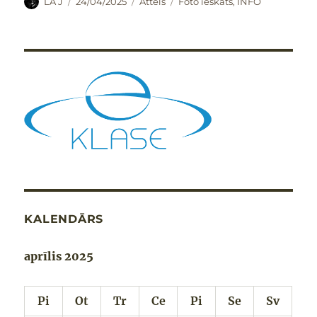
Autors
Publicēts
Formāts
Kategorijas
LA J
24/04/2025
Attēls
Foto ieskats
,
INFO
KALENDĀRS
aprīlis 2025
Pi
Ot
Tr
Ce
Pi
Se
Sv