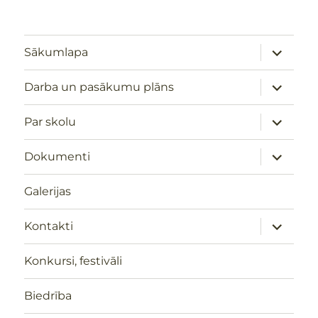
izvērst
Sākumlapa
apakšizv
izvērst
Darba un pasākumu plāns
apakšizv
izvērst
Par skolu
apakšizv
izvērst
Dokumenti
apakšizv
Galerijas
izvērst
Kontakti
apakšizv
Konkursi, festivāli
Biedrība