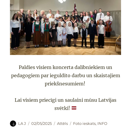
Paldies visiem koncerta dalībniekiem un
pedagogiem par ieguldīto darbu un skaistajiem
priekšnesumiem!
Lai visiem priecīgi un saulaini mūsu Latvijas
svētki!
Autors
Publicēts
Formāts
Kategorijas
LA J
02/05/2025
Attēls
Foto ieskats
,
INFO