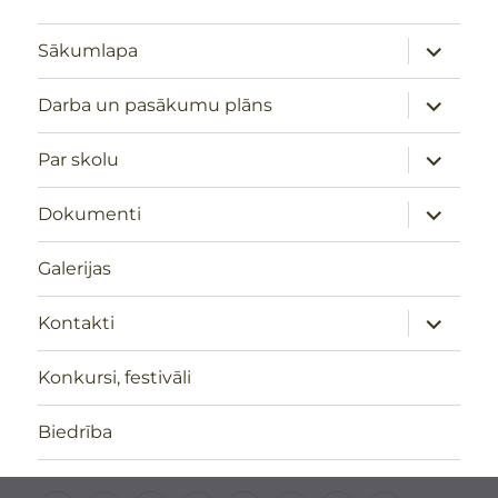
izvērst
Sākumlapa
apakšizv
izvērst
Darba un pasākumu plāns
apakšizv
izvērst
Par skolu
apakšizv
izvērst
Dokumenti
apakšizv
Galerijas
izvērst
Kontakti
apakšizv
Konkursi, festivāli
Biedrība