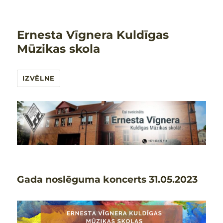
Ernesta Vīgnera Kuldīgas
Mūzikas skola
IZVĒLNE
Gada noslēguma koncerts 31.05.2023