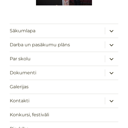
izvērst
Sākumlapa
apakšizv
izvērst
Darba un pasākumu plāns
apakšizv
izvērst
Par skolu
apakšizv
izvērst
Dokumenti
apakšizv
Galerijas
izvērst
Kontakti
apakšizv
Konkursi, festivāli