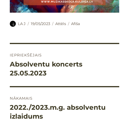
Autors
Publicēts
Formāts
Kategorijas
LA J
19/05/2023
Attēls
Afiša
Ziņu
IEPRIEKŠĒJAIS
izvēlne
Absolventu koncerts
Iepriekšējais
raksts:
25.05.2023
NĀKAMAIS
2022./2023.m.g. absolventu
Nākamais
raksts:
izlaidums