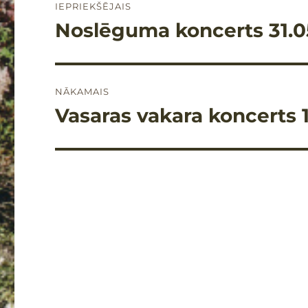
IEPRIEKŠĒJAIS
izvēlne
Noslēguma koncerts 31.0
Iepriekšējais
raksts:
NĀKAMAIS
Vasaras vakara koncerts 
Nākamais
raksts: