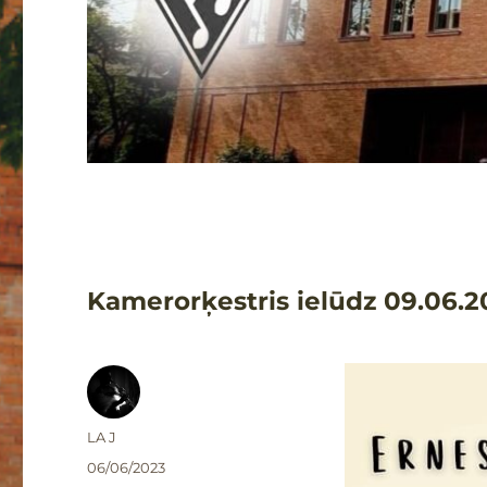
Kamerorķestris ielūdz 09.06.2
Autors
LA J
Publicēts
06/06/2023