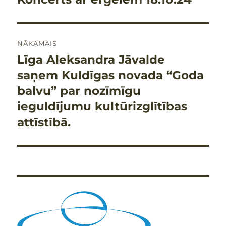
raksts:
NĀKAMAIS
Līga Aleksandra Jāvalde
Nākamais
raksts:
saņem Kuldīgas novada “Goda
balvu” par nozīmīgu
ieguldījumu kultūrizglītības
attīstībā.