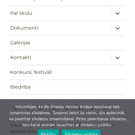
apakšizv
izvērst
Par skolu
apakšizv
izvērst
Dokumenti
apakšizv
Galerijas
izvērst
Kontakti
apakšizv
Konkursi, festivāli
Biedrība
Informējam, ka šīs tīmekļa vietnes ērtākai lietošanai tiek
Sākumlapa
Darba
Par
Dokumenti
Galerijas
Kontakti
Konkursi,
Biedrība
izmantotas sīkdatnes. Turpinot lietot šo vietni, Jūs apliecināt,
un
skolu
festivāli
ka piekrītat sīkdatņu izmantošanai. Pirms piekrišanas sīkdatņu
pasākumu
lietošanai aicinām iepazīties ar sīkdatņu politiku.
Ernesta Vīgnera Kuldīgas Mūzikas skola
Ar lepnumu
izmanto WordPress
plāns
Piekrītu
Sīkdatņu politika