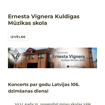
Ernesta Vīgnera Kuldīgas
Mūzikas skola
IZVĒLNE
Koncerts par godu Latvijas 106.
dzimšanas dienai
2024.gada 15. novembrī mūsu skolas zālē