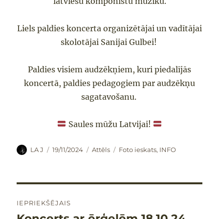
latviešu komponistu mūziku.
Liels paldies koncerta organizētājai un vadītājai
skolotājai Sanijai Gulbei!
Paldies visiem audzēkņiem, kuri piedalījās
koncertā, paldies pedagogiem par audzēkņu
sagatavošanu.
Saules mūžu Latvijai!
Autors
Publicēts
Formāts
Kategorijas
LA J
19/11/2024
Attēls
Foto ieskats
,
INFO
Ziņu
IEPRIEKŠĒJAIS
izvēlne
Koncerts ar ērģelēm 18.10.24
Iepriekšējais