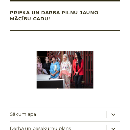
PRIEKA UN DARBA PILNU JAUNO
MĀCĪBU GADU!
izvērst
Sākumlapa
apakšizv
izvērst
Darba un pasākumu plāns