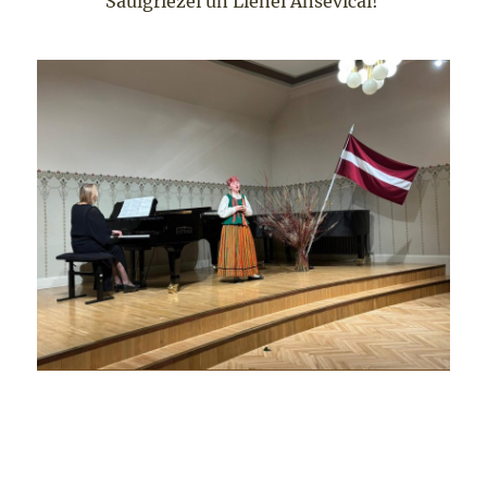
Saulgriezei un Lienei Anševicai!