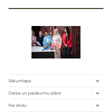
izvērst
Sākumlapa
apakšizv
izvērst
Darba un pasākumu plāns
apakšizv
izvērst
Par skolu
apakšizv