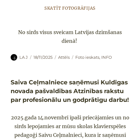
SKATĪT FOTOGRĀFIJAS
No sirds visus sveicam Latvijas dzimšanas
dienā!
Autors
Publicēts
Formāts
Kategorijas
LA J
18/11/2025
Attēls
Foto ieskats
,
INFO
Saiva Ceļmalniece saņēmusi Kuldīgas
novada pašvaldības Atzinības rakstu
par profesionālu un godprātīgu darbu!
2025.gada 14.novembrī īpaši priecājamies un no
sirds lepojamies ar mūsu skolas klavierspēles
pedagoģi Saivu Ceļmalnieci, kura ir saņēmusi