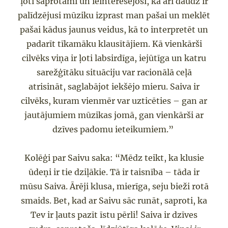
ļoti saprotami un ieinteresējoši, kā arī daudz ir
palīdzējusi mūziku izprast man pašai un meklēt
pašai kādus jaunus veidus, kā to interpretēt un
padarīt tīkamāku klausītājiem. Kā vienkārši
cilvēks viņa ir ļoti labsirdīga, iejūtīga un katru
sarežģītāku situāciju var racionālā ceļā
atrisināt, saglabājot iekšējo mieru. Saiva ir
cilvēks, kuram vienmēr var uzticēties – gan ar
jautājumiem mūzikas jomā, gan vienkārši ar
dzīves padomu ieteikumiem.”
Kolēģi par Saivu saka: “Mēdz teikt, ka klusie
ūdeņi ir tie dziļākie. Tā ir taisnība – tāda ir
mūsu Saiva. Ārēji klusa, mierīga, seju bieži rotā
smaids. Bet, kad ar Saivu sāc runāt, saproti, ka
Tev ir ļauts pazīt īstu pērli! Saiva ir dzīves