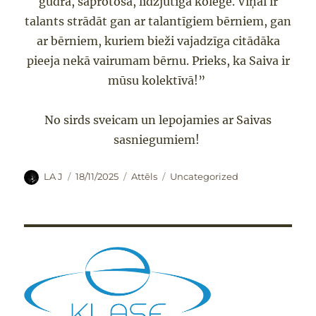
gudra, saprotoša, līdzjūtīga kolēģe. Viņai ir
talants strādāt gan ar talantīgiem bērniem, gan
ar bērniem, kuriem bieži vajadzīga citādāka
pieeja nekā vairumam bērnu. Prieks, ka Saiva ir
mūsu kolektīvā!”
No sirds sveicam un lepojamies ar Saivas
sasniegumiem!
Autors
Publicēts
Formāts
Kategorijas
LA J
18/11/2025
Attēls
Uncategorized