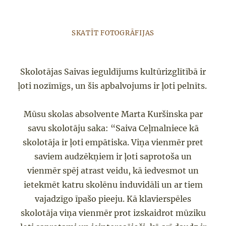
SKATĪT FOTOGRĀFIJAS
Skolotājas Saivas ieguldījums kultūrizglītībā ir
ļoti nozīmīgs, un šis apbalvojums ir ļoti pelnīts.
Mūsu skolas absolvente Marta Kuršinska par
savu skolotāju saka: “Saiva Ceļmalniece kā
skolotāja ir ļoti empātiska. Viņa vienmēr pret
saviem audzēkņiem ir ļoti saprotoša un
vienmēr spēj atrast veidu, kā iedvesmot un
ietekmēt katru skolēnu induvidāli un ar tiem
vajadzīgo īpašo pieeju. Kā klavierspēles
skolotāja viņa vienmēr prot izskaidrot mūziku