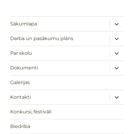
izvērst
Sākumlapa
apakšizv
izvērst
Darba un pasākumu plāns
apakšizv
izvērst
Par skolu
apakšizv
izvērst
Dokumenti
apakšizv
Galerijas
izvērst
Kontakti
apakšizv
Konkursi, festivāli
Biedrība