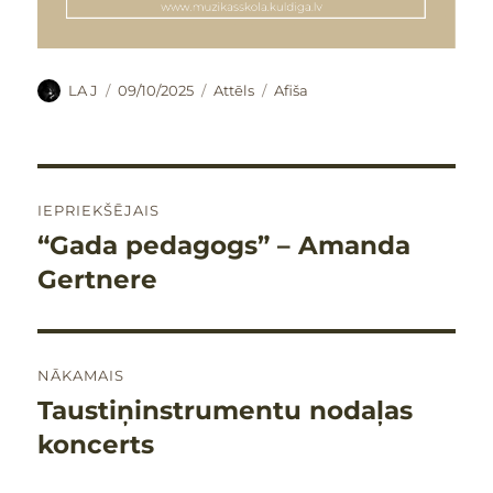
Autors
Publicēts
Formāts
Kategorijas
LA J
09/10/2025
Attēls
Afiša
Ziņu
IEPRIEKŠĒJAIS
izvēlne
“Gada pedagogs” – Amanda
Iepriekšējais
raksts:
Gertnere
NĀKAMAIS
Taustiņinstrumentu nodaļas
Nākamais
raksts:
koncerts