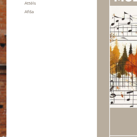
Formāts
Attēls
Kategorijas
Afiša