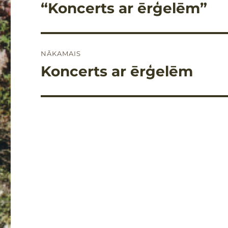
izvēlne
“Koncerts ar ērģelēm”
Iepriekšējais
raksts:
NĀKAMAIS
Koncerts ar ērģelēm
Nākamais
raksts: