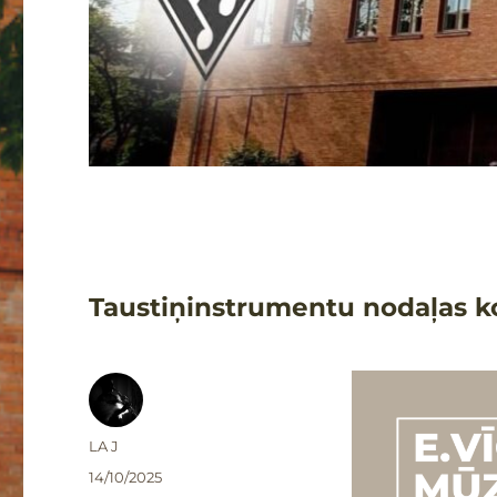
Taustiņinstrumentu nodaļas k
Autors
LA J
Publicēts
14/10/2025