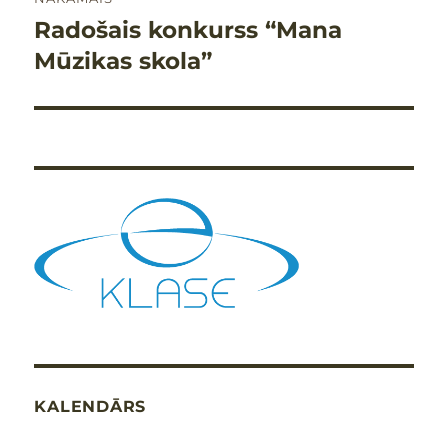
Radošais konkurss “Mana
Nākamais
raksts:
Mūzikas skola”
KALENDĀRS