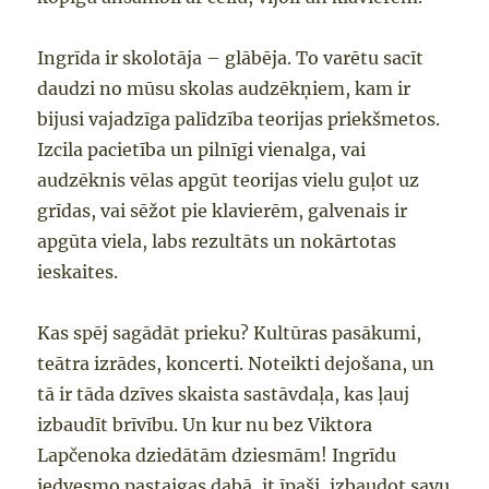
Ingrīda ir skolotāja – glābēja. To varētu sacīt
daudzi no mūsu skolas aud
zēkņiem,
kam ir
bijusi vajadzīga palīdzība teorijas priekšmetos.
Izcila pacietība un
piln
īgi
vienalga, vai
audzēknis vēlas apgūt teorijas vielu guļot uz
grīdas, vai sēžot pie klavierēm, galvenais ir
apgūta viela, labs rezultāts un nokārtotas
ieskaites.
Ka
s spēj sagādāt pr
ieku?
Kultūras pasākumi,
teātra izrādes, ko
ncerti.
Noteikti dejošana, un
tā ir tāda dzīves skaista sastāvdaļa, kas ļauj
izbaudīt brīvību.
Un kur nu bez
Viktora
Lapčenoka dziedātām dziesmām!
Ingrīdu
i
edvesmo pastaigas dabā, it ī
p
aši, izbaud
ot savu