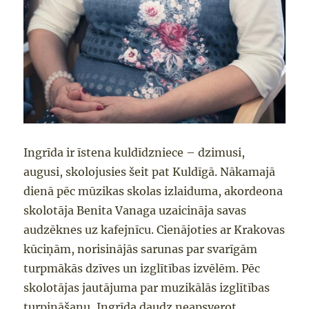
Ingrīda ir īstena kuldīdzniece
–
dz
imusi,
augusi, skolojusies šeit pat Kuldīgā.
Nākam
ajā
dienā pēc mūzikas sk
olas izlaiduma,
akordeona
skolotāja Benita Vanaga
uzaici
nāja savas
audzēknes uz kafejnīcu
. Cienājoties
ar Krakovas
kūciņ
ām, n
orisinājās sarunas par svarīgām
turpmākās dzīves un izglītības izvēlēm. Pēc
skolotājas jautājuma par
muzikālās
izglītības
turpināšanu, Ingrīda daudz neapsverot