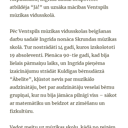
atbildēja “Jā!”
un uzsāka
mācība
s Ventspils
mūzikas vidusskolā.
Pēc Ventspils mūz
i
k
as vidusskolas
beigšanas
darbu sadalē Ingrīda
nonāca Skrundas mūzikas
skolā.
Tur nostrād
āti 14 gadi, kuros izskolototi
19 absoleventi.
Pienāca
90-tie gadi, kad bija
lielais
pārmaiņu laiks, un
Ingrī
da pie
ņēma
izaicinājum
u
strādāt
Kuldīgas
bērnudārzā
“Ābelīt
e
”
,
kļūsto
t
nevis par muzikālo
audzinātāju, bet par audzinātāju veselai bērnu
grupiņai,
kur nu
bija jāmāca pilnīgi viss
–
sākot
ar matemātiku
un
beidzot ar zīmēšanu un
fizkultūru.
Vedot meitu uz
mūzikas skolu, kādā no reizēm