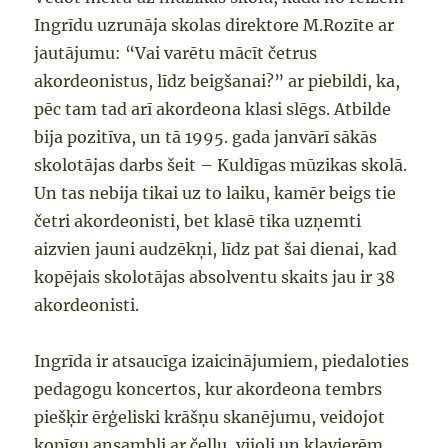
Ingrīdu uzrunāja skolas direktore M.Rozīte ar
jautājumu: “
V
ai varētu mācīt četrus
akordeonistus, līdz beigšanai?” ar piebildi, ka,
pēc tam tad arī akordeona klasi slēgs. Atbilde
bija pozitīva, un tā
1995. gada janvārī
sākās
sk
olotājas darbs šeit – Ku
l
dīgas mūzikas skolā.
Un tas nebija tikai uz to laiku, kamēr beigs tie
čet
ri akordeonist
i
, bet klasē tika
uzņemti
aizvien jauni
audzē
k
ņi, līd
z pat šai dienai, kad
kopējais skolotājas absolventu skaits
jau
ir 38
akordeonist
i
.
Ingrīda
ir atsaucīga izaicinājumiem, piedaloties
pedagogu koncertos, kur akordeona tembrs
piešķir ērģeliski krāšņu skanējumu, veidojot
kopīgu ansambli ar čellu, vijoli un klavierēm.