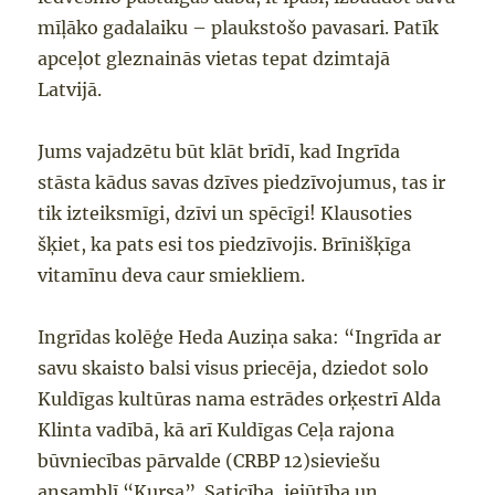
mīļāko gadalaiku – plaukstošo pavasari
. P
atīk
apceļot gleznainās vietas tepat dzimtajā
Latvijā.
Jums vajadzētu būt klāt
brīdī, kad Ingrīda
stāsta kādus savas dzīves piedzīvojumus, tas ir
tik
izteiksmīgi, dzīvi un s
p
ēcīgi
! K
lausoties
šķiet, ka
pats
e
si tos piedzīvojis. Brīnišķīga
vitamīnu deva
caur smiekliem.
Ingrīdas kolēģe Heda Auziņa saka: “Ingrīda ar
savu skaisto balsi visus priecēja, dziedot solo
Kuldīgas kultūras nama estrādes orķestrī Alda
Klinta vadībā, kā arī Kuldīgas Ceļa rajona
būvniecī
bas
pārvalde (CRBP 12)
sieviešu
ansamblī “Kursa”
. Saticība, iejūtība un