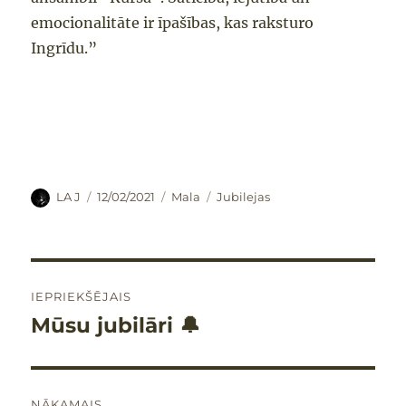
emocionalitāte ir īpašības, kas ra
ks
turo
Ingrīdu.”
Autors
Publicēts
Formāts
Kategorijas
LA J
12/02/2021
Mala
Jubilejas
Ziņu
IEPRIEKŠĒJAIS
izvēlne
Mūsu jubilāri 🔔
Iepriekšējais
raksts:
NĀKAMAIS