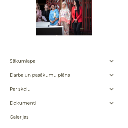
izvērst
Sākumlapa
apakšizv
izvērst
Darba un pasākumu plāns
apakšizv
izvērst
Par skolu
apakšizv
izvērst
Dokumenti
apakšizv
Galerijas