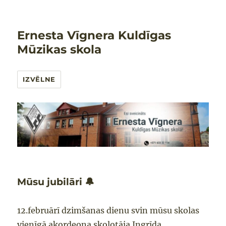
Ernesta Vīgnera Kuldīgas
Mūzikas skola
IZVĒLNE
Mūsu jubilāri 🔔
12.februārī dzimšanas dienu svin mūsu skolas
vienīgā akordeona skolotāja
Ingrīda