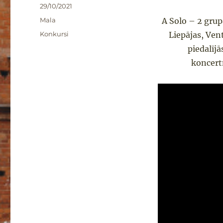
Publicēts
29/10/2021
Formāts
Mala
A Solo – 2 grupā
Kategorijas
Konkursi
Liepājas, Ven
piedalīj
koncert