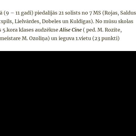
 (9 – 11 gadi) piedalījās 21 solists no 7 MS (Rojas, Saldus
tspils, Lielvārdes, Dobeles un Kuldīgas). No mūsu skolas
ās 5.kora klases audzēkne
Alise Cine
( ped. M. Rozīte,
meistare M. Ozoliņa) un ieguva 1.vietu (23 punkti)