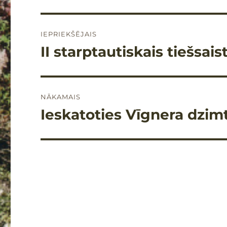
Ziņu
IEPRIEKŠĒJAIS
izvēlne
II starptautiskais tiešsai
Iepriekšējais
raksts:
NĀKAMAIS
Ieskatoties Vīgnera dzim
Nākamais
raksts: